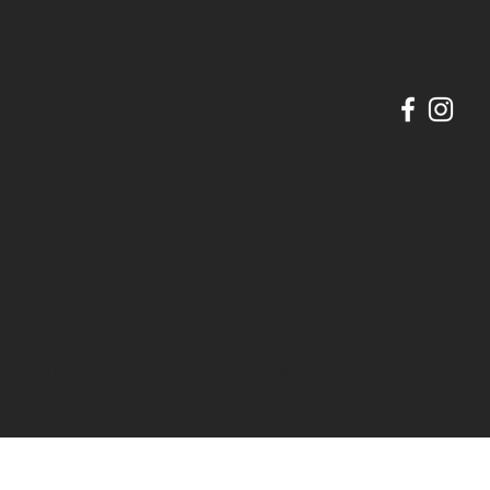
DATENSCHUTZ
IMPRESSUM
AGB
© 2021 Ladenbau + Innenausbau Markstahler + Barth
GmbH