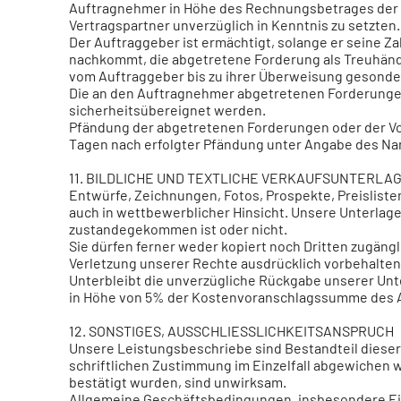
Auftragnehmer in Höhe des Rechnungsbetrages der g
Vertragspartner unverzüglich in Kenntnis zu setzten.
Der Auftraggeber ist ermächtigt, solange er sein
nachkommt, die abgetretene Forderung als Treuhänd
vom Auftraggeber bis zu ihrer Überweisung gesonde
Die an den Auftragnehmer abgetretenen Forderungen
sicherheitsübereignet werden.
Pfändung der abgetretenen Forderungen oder der Vo
Tagen nach erfolgter Pfändung unter Angabe des Nam
11. BILDLICHE UND TEXTLICHE VERKAUFSUNTERLA
Entwürfe, Zeichnungen, Fotos, Prospekte, Preislis
auch in wettbewerblicher Hinsicht. Unsere Unterlage
zustandegekommen ist oder nicht.
Sie dürfen ferner weder kopiert noch Dritten zugän
Verletzung unserer Rechte ausdrücklich vorbehalten
Unterbleibt die unverzügliche Rückgabe unserer Unte
in Höhe von 5% der Kostenvoranschlagssumme des A
12. SONSTIGES, AUSSCHLIESSLICHKEITSANSPRUCH
Unsere Leistungsbeschriebe sind Bestandteil dieser
schriftlichen Zustimmung im Einzelfall abgewichen w
bestätigt wurden, sind unwirksam.
Allgemeine Geschäftsbedingungen, insbesondere Ei