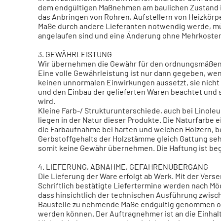
dem endgültigen Maßnehmen am baulichen Zustand inf
das Anbringen von Rohren, Aufstellern von Heizkörp
Maße durch andere Lieferanten notwendig werde, m
angelaufen sind und eine Änderung ohne Mehrkosten 
3. GEWÄHRLEISTUNG
Wir übernehmen die Gewähr für den ordnungsmäßen 
Eine volle Gewährleistung ist nur dann gegeben, wen
keinen unnormalen Einwirkungen aussetzt, sie nicht
und den Einbau der gelieferten Waren beachtet un
wird.
Kleine Farb-/ Strukturunterschiede, auch bei Linole
liegen in der Natur dieser Produkte. Die Naturfarbe 
die Farbaufnahme bei harten und weichen Hölzern, b
Gerbstoffgehalts der Holzstämme gleich Gattung seh
somit keine Gewähr übernehmen. Die Haftung ist begr
4. LIEFERUNG, ABNAHME, GEFAHRENÜBERGANG
Die Lieferung der Ware erfolgt ab Werk. Mit der Vers
Schriftlich bestätigte Liefertermine werden nach Mög
dass hinsichtlich der technischen Ausführung zwisc
Baustelle zu nehmende Maße endgültig genommen od
werden können. Der Auftragnehmer ist an die Einhal