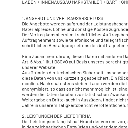
LADEN + INNENAUSBAU MARKSTAHLER + BARTH GM
1. ANGEBOT UND VERTRAGSABSCHLUSS
Die Angebote werden aufgrund der Leistungsbeschri
Materialpreise, Löhne und sonstige Kosten zugrunde
Der Vertrag kommt erst mit schriftlicher Auftragsbe
Auftragnehmers sowie telefonische und telegrafisch
schriftlichen Bestätigung seitens des Auftragnehme
Eine Zusammenführung dieser Daten mit anderen Dat
Art. 6 Abs. 1 lit. f DSGVO auf Basis unseres berechtig
unserer Website.
Aus Gründen der technischen Sicherheit, insbesond
diese Daten von uns kurzzeitig gespeichert. Ein Rüc
möglich. Nach spätestens sieben Tagen werden die 
anonymisiert, so dass es nicht mehr möglich ist, ein
werden die Daten daneben zu statistischen Zwecken 
Weitergabe an Dritte, auch in Auszügen, findet nicht s
Jahre in unserem Tätigkeitsbericht veröffentlichen, f
2. LEISTUNGEN DER LIEFERFIRMA
Der Leistungsumfang ist auf Grund der von uns vor
in den zeichnerischen Entwürfen und/oder dem detail