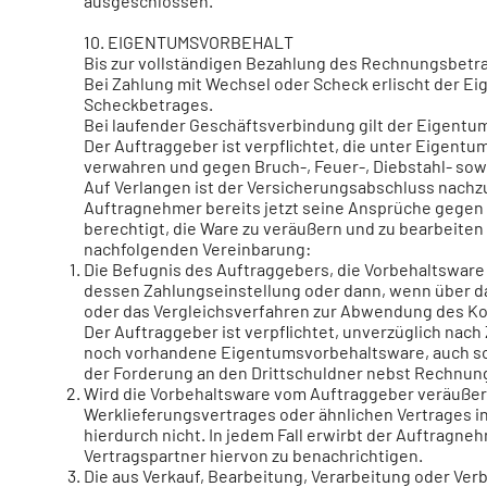
ausgeschlossen.
10. EIGENTUMSVORBEHALT
Bis zur vollständigen Bezahlung des Rechnungsbetra
Bei Zahlung mit Wechsel oder Scheck erlischt der Ei
Scheckbetrages.
Bei laufender Geschäftsverbindung gilt der Eigentu
Der Auftraggeber ist verpflichtet, die unter Eigent
verwahren und gegen Bruch-, Feuer-, Diebstahl- so
Auf Verlangen ist der Versicherungsabschluss nachz
Auftragnehmer bereits jetzt seine Ansprüche gegen 
berechtigt, die Ware zu veräußern und zu bearbeiten
nachfolgenden Vereinbarung:
Die Befugnis des Auftraggebers, die Vorbehaltswar
dessen Zahlungseinstellung oder dann, wenn über 
oder das Vergleichsverfahren zur Abwendung des Ko
Der Auftraggeber ist verpflichtet, unverzüglich nac
noch vorhandene Eigentumsvorbehaltsware, auch sowe
der Forderung an den Drittschuldner nebst Rechnun
Wird die Vorbehaltsware vom Auftraggeber veräußert
Werklieferungsvertrages oder ähnlichen Vertrages i
hierdurch nicht. In jedem Fall erwirbt der Auftragne
Vertragspartner hiervon zu benachrichtigen.
Die aus Verkauf, Bearbeitung, Verarbeitung oder Ve