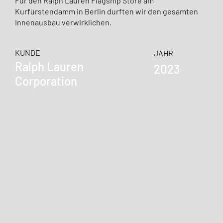
Für den Ralph Lauren Flagship Store am
Kurfürstendamm in Berlin durften wir den gesamten
Innenausbau verwirklichen.
KUNDE
JAHR
Ralph Lauren
2023
Corporation