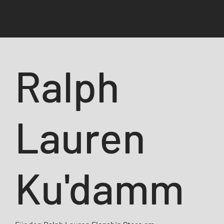
Ralph
Lauren
Ku'damm