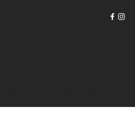
DATENSCHUTZ
IMPRESSUM
AGB
© 2021 Ladenbau + Innenausbau Markstahler + Barth
GmbH